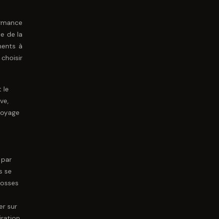
ormance
e de la
ments à
choisir
 le
ve,
toyage
 par
s se
rosses
er sur
iration