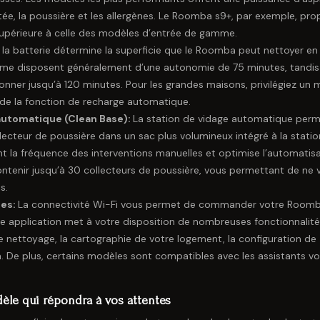
stée, la poussière et les allergènes. Le Roomba s9+, par exemple, pr
 supérieure à celle des modèles d’entrée de gamme.
la batterie détermine la superficie que le Roomba peut nettoyer en
mme disposent généralement d’une autonomie de 75 minutes, tandis
ner jusqu’à 120 minutes. Pour les grandes maisons, privilégiez un 
de la fonction de recharge automatique.
 automatique (Clean Base):
La station de vidage automatique perm
teur de poussière dans un sac plus volumineux intégré à la statio
t la fréquence des interventions manuelles et optimise l’automatis
ontenir jusqu’à 30 collecteurs de poussière, vous permettant de ne 
s.
les:
La connectivité Wi-Fi vous permet de commander votre Room
te application met à votre disposition de nombreuses fonctionnalité
 nettoyage, la cartographie de votre logement, la configuration de
ba. De plus, certains modèles sont compatibles avec les assistants v
èle qui répondra à vos attentes