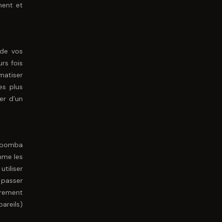
ment et
 de vos
rs fois
matiser
es plus
er d’un
 Roomba
mme les
tiliser
 passer
èrement
pareils)