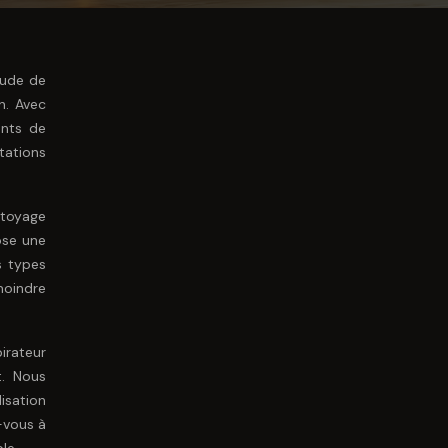
tude de
n. Avec
ents de
tations
ttoyage
ose une
s types
moindre
irateur
t. Nous
isation
z-vous à