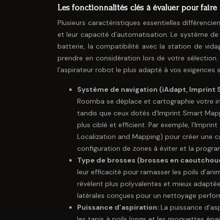
Les fonctionnalités clés à évaluer pour faire
Plusieurs caractéristiques essentielles différen
et leur capacité d’automatisation. Le système de n
batterie, la compatibilité avec la station de vi
prendre en considération lors de votre sélection
l’aspirateur robot le plus adapté à vos exigences s
Système de navigation (iAdapt, Imprint
Roomba se déplace et cartographie votre int
tandis que ceux dotés d’Imprint Smart Mapp
plus ciblé et efficient. Par exemple, l’Impr
Localization and Mapping) pour créer une car
configuration de zones à éviter et la prog
Type de brosses (brosses en caoutchou
leur efficacité pour ramasser les poils d’ani
révèlent plus polyvalentes et mieux adapté
latérales conçues pour un nettoyage perform
Puissance d’aspiration:
La puissance d’aspi
les tapis à poils longs et les moquettes épa