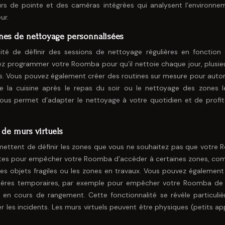
s de pointe et des caméras intégrées qui analysent l’environne
ur.
ines de nettoyage personnalisées
lité de définir des sessions de nettoyage régulières en fonction
z programmer votre Roomba pour qu’il nettoie chaque jour, plusieu
is. Vous pouvez également créer des routines sur mesure pour auto
 la cuisine après le repas du soir ou le nettoyage des zones l
vous permet d’adapter le nettoyage à votre quotidien et de profit
 de murs virtuels
ermettent de définir les zones que vous ne souhaitez pas que votre
dites pour empêcher votre Roomba d’accéder à certaines zones, co
les objets fragiles ou les zones en travaux. Vous pouvez également u
rrières temporaires, par exemple pour empêcher votre Roomba de
en cours de rangement. Cette fonctionnalité se révèle particuli
er les incidents. Les murs virtuels peuvent être physiques (petits ap