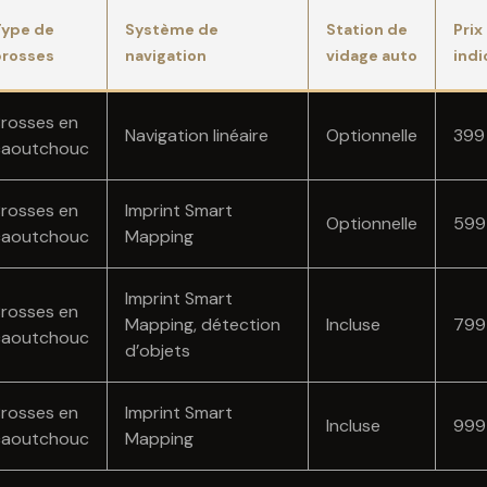
Type de
Système de
Station de
Prix
brosses
navigation
vidage auto
indi
rosses en
Navigation linéaire
Optionnelle
399
caoutchouc
rosses en
Imprint Smart
Optionnelle
599
caoutchouc
Mapping
Imprint Smart
rosses en
Mapping, détection
Incluse
799
caoutchouc
d’objets
rosses en
Imprint Smart
Incluse
999
caoutchouc
Mapping