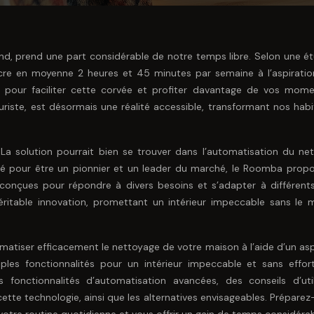
d, prend une part considérable de notre temps libre. Selon une é
acre en moyenne 2 heures et 45 minutes par semaine à l’aspiratio
ent pour faciliter cette corvée et profiter davantage de vos mom
riste, est désormais une réalité accessible, transformant nos habi
 La solution pourrait bien se trouver dans l’automatisation du ne
té pour être un pionnier et un leader du marché, le Roomba prop
onçues pour répondre à divers besoins et s’adapter à différent
véritable innovation, promettant un intérieur impeccable sans le 
tiser efficacement le nettoyage de votre maison à l’aide d’un asp
les fonctionnalités pour un intérieur impeccable et sans effor
s fonctionnalités d’automatisation avancées, des conseils d’util
cette technologie, ainsi que les alternatives envisageables. Prépare