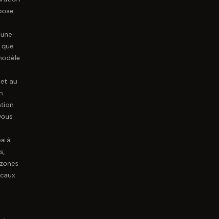
opose
 une
 que
modèle
et au
n.
ation
vous
ba à
s,
 zones
ocaux