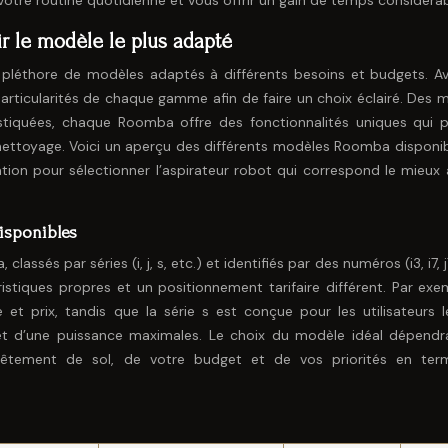
re routine quotidienne et vous offrir un gain de temps considérab
r le modèle le plus adapté
e pléthore de modèles adaptés à différents besoins et budgets. A
particularités de chaque gamme afin de faire un choix éclairé. Des 
stiquées, chaque Roomba offre des fonctionnalités uniques qui 
nettoyage. Voici un aperçu des différents modèles Roomba disponib
tion pour sélectionner l’aspirateur robot qui correspond le mieux 
isponibles
s par séries (i, j, s, etc.) et identifiés par des numéros (i3, i7, j
istiques propres et un positionnement tarifaire différent. Par exem
 et prix, tandis que la série s est conçue pour les utilisateurs l
et d’une puissance maximales. Le choix du modèle idéal dépendr
vêtement de sol, de votre budget et de vos priorités en te