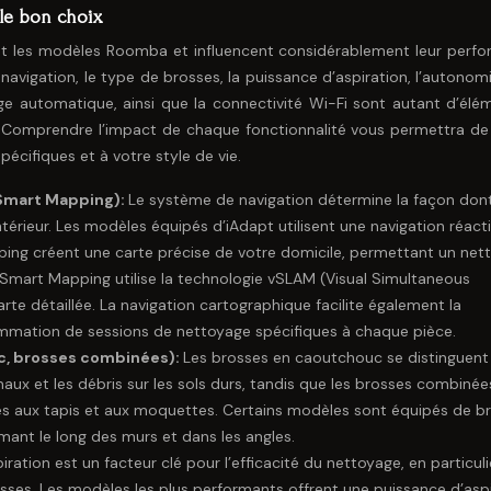
 le bon choix
cient les modèles Roomba et influencent considérablement leur perf
avigation, le type de brosses, la puissance d’aspiration, l’autonomi
dage automatique, ainsi que la connectivité Wi-Fi sont autant d’élé
. Comprendre l’impact de chaque fonctionnalité vous permettra de 
pécifiques et à votre style de vie.
 Smart Mapping):
Le système de navigation détermine la façon dont
érieur. Les modèles équipés d’iAdapt utilisent une navigation réacti
ing créent une carte précise de votre domicile, permettant un net
int Smart Mapping utilise la technologie vSLAM (Visual Simultaneous
te détaillée. La navigation cartographique facilite également la
rammation de sessions de nettoyage spécifiques à chaque pièce.
c, brosses combinées):
Les brosses en caoutchouc se distinguent
maux et les débris sur les sols durs, tandis que les brosses combinée
es aux tapis et aux moquettes. Certains modèles sont équipés de b
ant le long des murs et dans les angles.
ration est un facteur clé pour l’efficacité du nettoyage, en particuli
isses. Les modèles les plus performants offrent une puissance d’asp