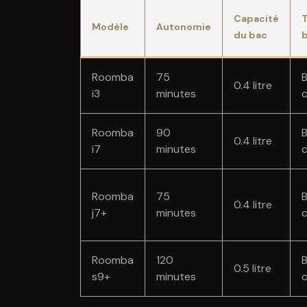
Capacité
Modèle
Autonomie
du bac
Roomba
75
B
0.4 litre
i3
minutes
Roomba
90
B
0.4 litre
i7
minutes
Roomba
75
B
0.4 litre
j7+
minutes
Roomba
120
B
0.5 litre
s9+
minutes