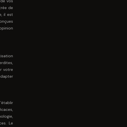
 de vos
trée de
 il est
conçues
 opinion
isation
rdites,
er votre
adapter
établir
icaces,
ologie,
ces. Le