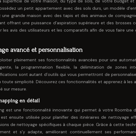
a superficie de votre maison, du type de sols, de votre budget et
 possédez un petit appartement avec des sols durs, un modèle d’en
ez une grande maison avec des tapis et des animaux de compagnie,
nt offrant une puissance d’aspiration supérieure et des brosses 
r les avis des utilisateurs et les comparatifs afin de vous faire une
rage avancé et personnalisation
ploiter pleinement ses fonctionnalités avancées pour une automat
gente, la programmation flexible, la délimitation de zones inte
tifications sont autant d’outils qui vous permettront de personnalis
n toute simplicité. Découvrez ces fonctionnalités et apprenez à les 
é sur mesure.
mapping en détail
ing est une fonctionnalité innovante qui permet à votre Roomba d’
st ensuite utilisée pour planifier des itinéraires de nettoyage eff
sions de nettoyage spécifiques à chaque pièce. Grâce à cette techn
ent et s’y adapte, améliorant continuellement ses performan