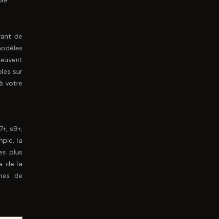
le.
vant de
modèles
peuvent
les sur
à votre
7+, s9+,
ple, la
es plus
a de la
rmes de